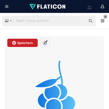
0
Speichern