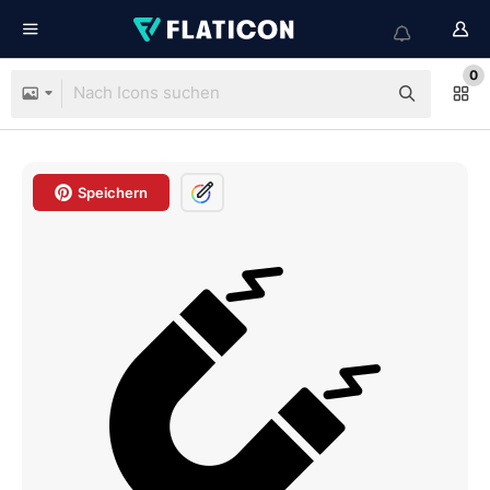
0
Speichern