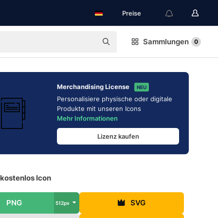
Preise
Sammlungen
0
Merchandising License
NEU
Personalisiere physische oder digitale
Produkte mit unseren Icons
Mehr Informationen
Lizenz kaufen
kostenlos Icon
PNG
SVG
512px