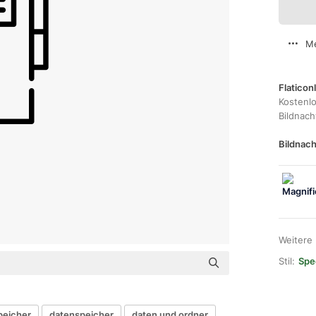
Me
Flaticon
Kostenl
Bildnac
Bildnach
Weitere
Stil:
Spec
peicher
datenspeicher
daten und ordner