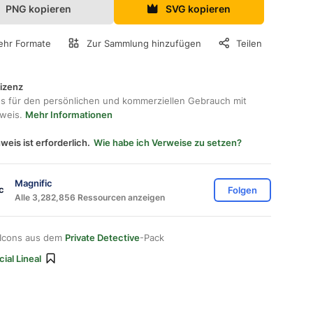
PNG kopieren
SVG kopieren
hr Formate
Zur Sammlung hinzufügen
Teilen
lizenz
os für den persönlichen und kommerziellen Gebrauch mit
hweis.
Mehr Informationen
weis ist erforderlich.
Wie habe ich Verweise zu setzen?
Magnific
Folgen
Alle 3,282,856 Ressourcen anzeigen
 Icons aus dem
Private Detective
-Pack
ial Lineal