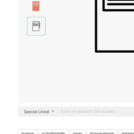
Special Lineal
mappe
schnittstelle
lager
büromaterial
dateis