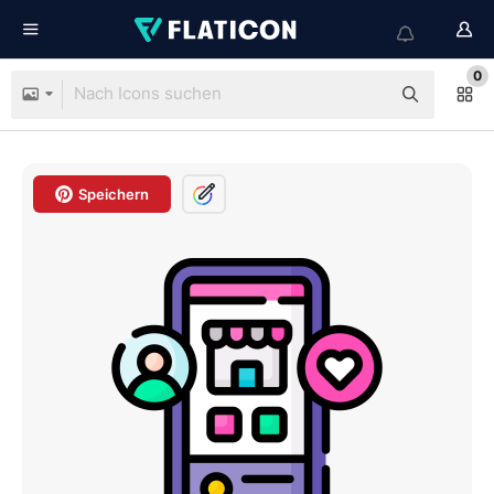
0
Speichern