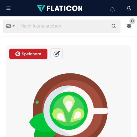
0
Speichern