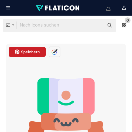
0
Speichern