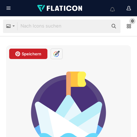
0
Speichern