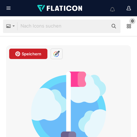
0
Speichern