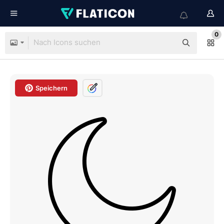
0
Speichern