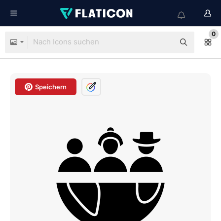
0
Speichern