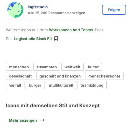
logisstudio
Folgen
Alle 25,249 Ressourcen anzeigen
Weitere Icons aus dem
Workspaces And Teams
-Pack
Stil:
Logisstudio Black Fill
menschen
zusammen
weltweit
kultur
gesellschaft
geschäft und finanzen
menschenrechte
vielfalt
bürger
multikulturell
teambildung
Icons mit demselben Stil und Konzept
Mehr anzeigen