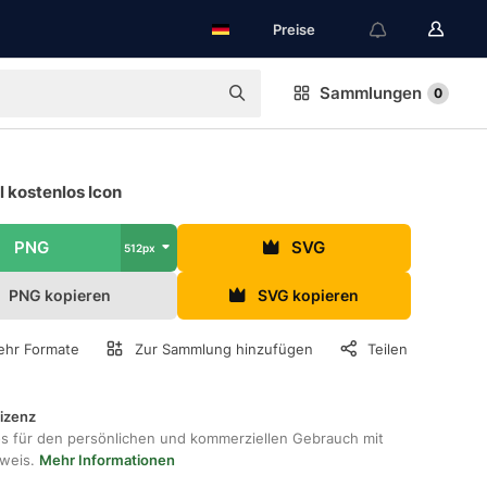
Preise
Sammlungen
0
 kostenlos Icon
PNG
SVG
512px
PNG kopieren
SVG kopieren
hr Formate
Zur Sammlung hinzufügen
Teilen
lizenz
os für den persönlichen und kommerziellen Gebrauch mit
hweis.
Mehr Informationen