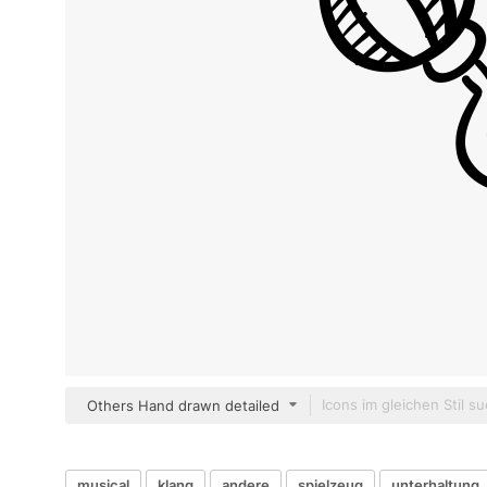
Others Hand drawn detailed
musical
klang
andere
spielzeug
unterhaltung