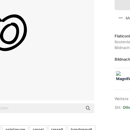
Me
Flaticon
Kostenl
Bildnac
Bildnach
Weitere
Stil:
Oth
spielzeuge
rassel
rasselt
handgemalt