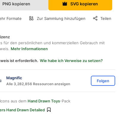
PNG kopieren
SVG kopieren
hr Formate
Zur Sammlung hinzufügen
Teilen
lizenz
os für den persönlichen und kommerziellen Gebrauch mit
hweis.
Mehr Informationen
weis ist erforderlich.
Wie habe ich Verweise zu setzen?
Magnific
Folgen
Alle 3,282,856 Ressourcen anzeigen
 Icons aus dem
Hand Drawn Toys
-Pack
ers Hand Drawn Detailed