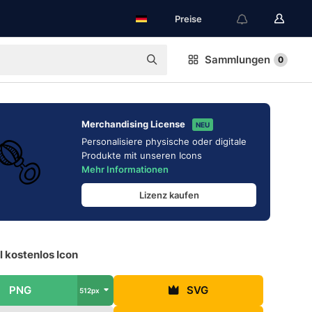
Preise
Sammlungen
0
Merchandising License
NEU
Personalisiere physische oder digitale
Produkte mit unseren Icons
Mehr Informationen
Lizenz kaufen
 kostenlos Icon
PNG
SVG
512px