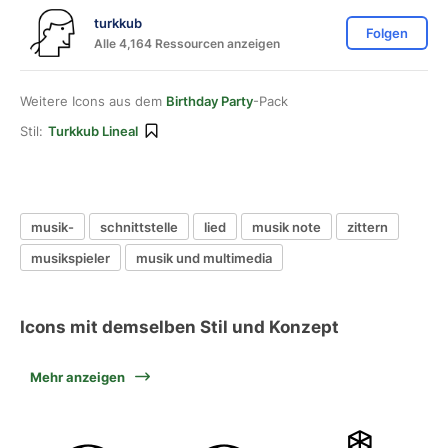
turkkub
Folgen
Alle 4,164 Ressourcen anzeigen
Weitere Icons aus dem
Birthday Party
-Pack
Stil:
Turkkub Lineal
musik-
schnittstelle
lied
musik note
zittern
musikspieler
musik und multimedia
Icons mit demselben Stil und Konzept
Mehr anzeigen