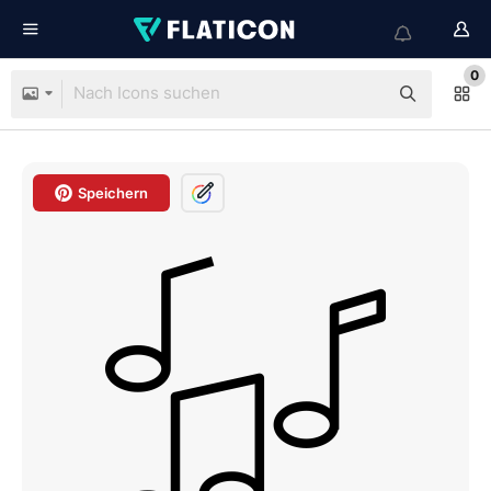
0
Speichern