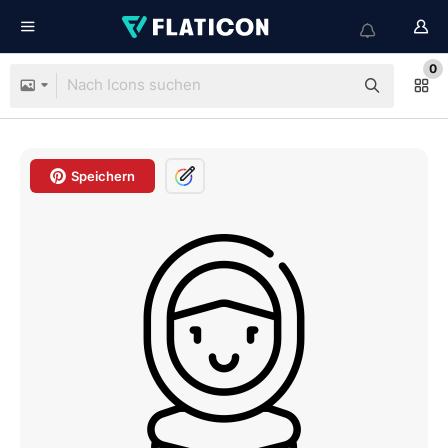
0
Speichern