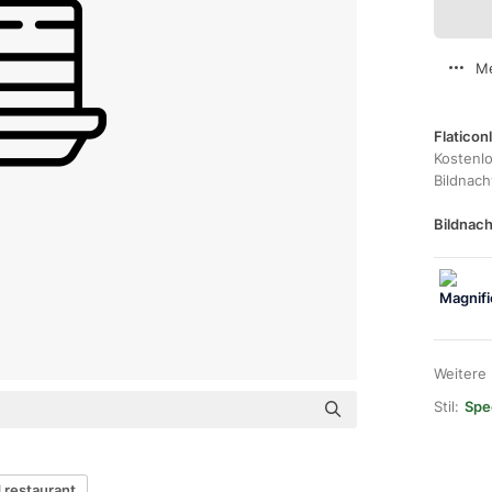
Me
Flaticon
Kostenl
Bildnac
Bildnach
Weitere
Stil:
Spec
 restaurant