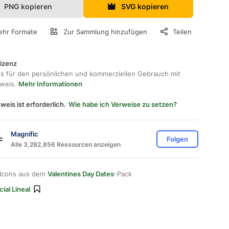
PNG kopieren
SVG kopieren
hr Formate
Zur Sammlung hinzufügen
Teilen
lizenz
os für den persönlichen und kommerziellen Gebrauch mit
hweis.
Mehr Informationen
weis ist erforderlich.
Wie habe ich Verweise zu setzen?
Magnific
Folgen
Alle 3,282,856 Ressourcen anzeigen
 Icons aus dem
Valentines Day Dates
-Pack
ial Lineal