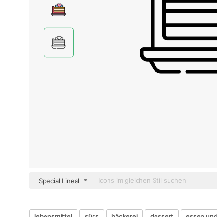
Special Lineal
lebensmittel
süss
bäckerei
dessert
essen und