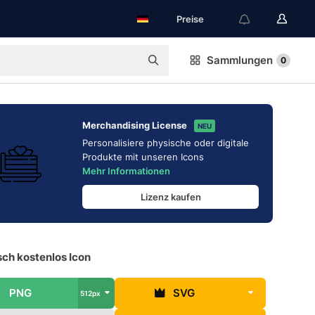
Preise
Sammlungen
0
Merchandising License
NEU
Personalisiere physische oder digitale
Produkte mit unseren Icons
Mehr Informationen
Lizenz kaufen
sch kostenlos Icon
PNG
SVG
512px