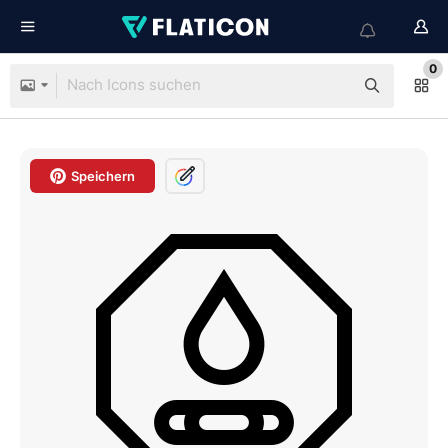
0
Speichern