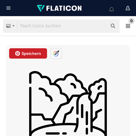
0
Speichern