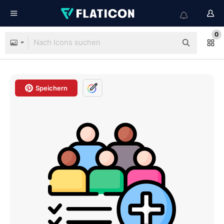
0
Speichern