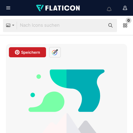
0
Speichern