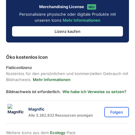
Merchandising License
NEU
Personalisiere physische oder digitale Produkte mit
unseren Icons
Mehr Informationen
Lizenz kaufen
Öko kostenlos Icon
Flaticonlizenz
Kostenlos für den persönlichen und kommerziellen Gebrauch mit
Bildnachweis.
Mehr Informationen
Bildnachweis ist erforderlich.
Wie habe ich Verweise zu setzen?
Magnific
Folgen
Alle 3,282,832 Ressourcen anzeigen
Weitere Icons aus dem
Ecology
-Pack