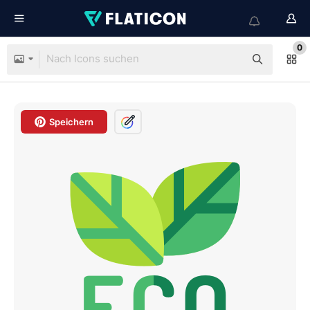
0
Speichern