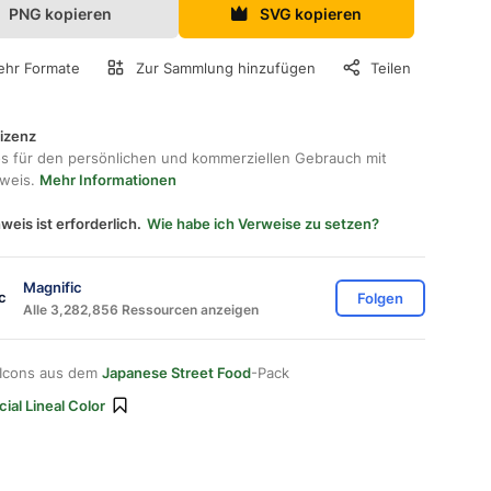
PNG kopieren
SVG kopieren
hr Formate
Zur Sammlung hinzufügen
Teilen
lizenz
os für den persönlichen und kommerziellen Gebrauch mit
hweis.
Mehr Informationen
weis ist erforderlich.
Wie habe ich Verweise zu setzen?
Magnific
Folgen
Alle 3,282,856 Ressourcen anzeigen
 Icons aus dem
Japanese Street Food
-Pack
ial Lineal Color