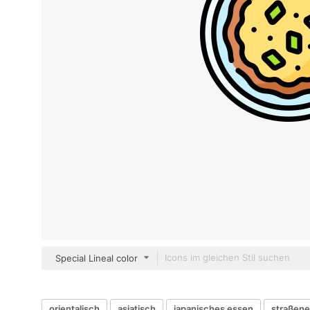
Special Lineal color
orientalisch
asiatisch
japanisches essen
straßen