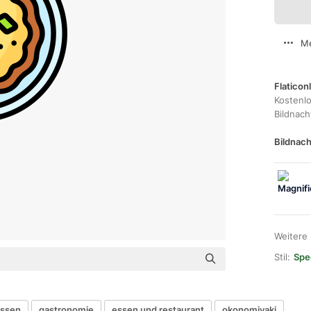
Me
Flaticon
Kostenl
Bildnac
Bildnach
Weitere
Stil:
Spec
essen
gastronomie
essen und restaurant
okonomiyaki