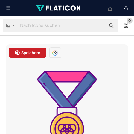
0
Speichern