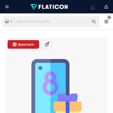
0
Speichern