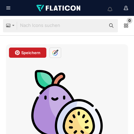
0
Speichern