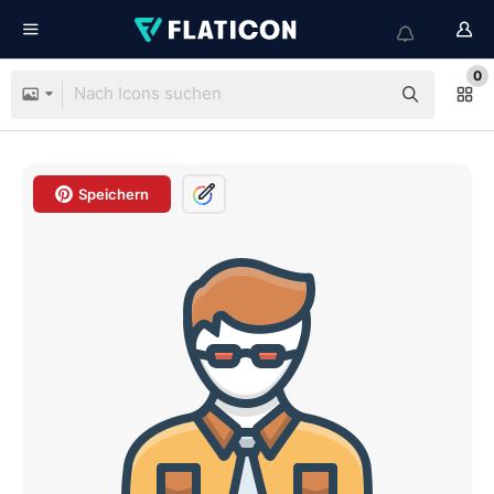
0
Speichern