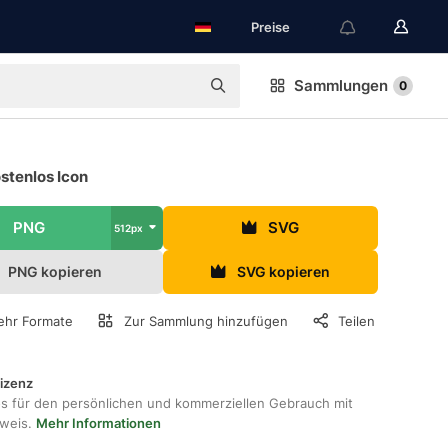
Preise
Sammlungen
0
ostenlos Icon
PNG
SVG
512px
PNG kopieren
SVG kopieren
hr Formate
Zur Sammlung hinzufügen
Teilen
lizenz
os für den persönlichen und kommerziellen Gebrauch mit
hweis.
Mehr Informationen