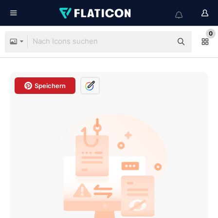
0
Speichern