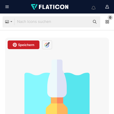
0
Speichern