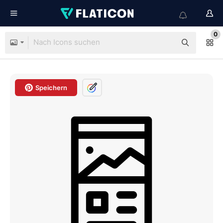
0
Speichern