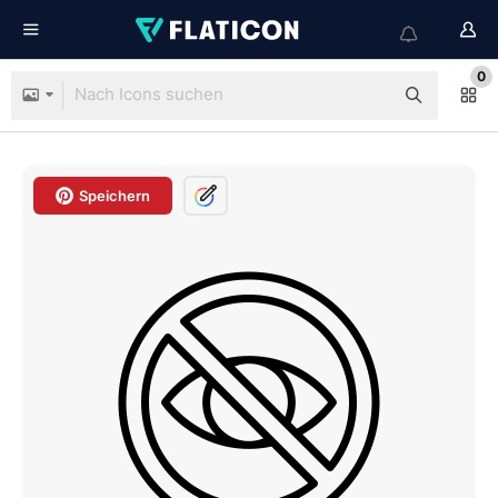
0
Speichern