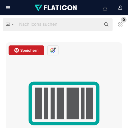
0
Speichern