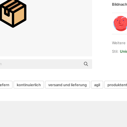
Bildnach
Weitere
Stil:
Uni
iefern
kontinuierlich
versand und lieferung
agil
produkten