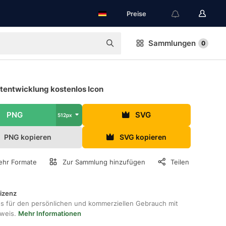
Preise
Sammlungen
0
tentwicklung kostenlos Icon
PNG
SVG
512px
PNG kopieren
SVG kopieren
hr Formate
Zur Sammlung hinzufügen
Teilen
lizenz
os für den persönlichen und kommerziellen Gebrauch mit
hweis.
Mehr Informationen