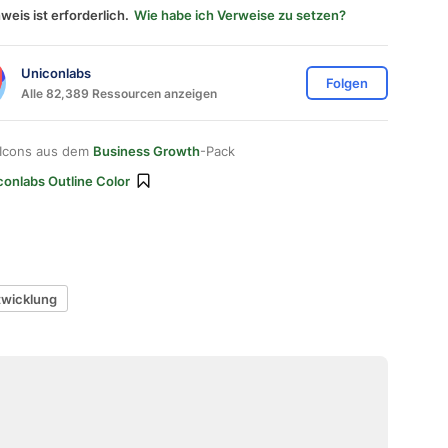
weis ist erforderlich.
Wie habe ich Verweise zu setzen?
Uniconlabs
Folgen
Alle 82,389 Ressourcen anzeigen
 Icons aus dem
Business Growth
-Pack
conlabs Outline Color
twicklung