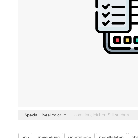
Special Lineal color
app
anwendung
smartphone
mobiltelefon
che