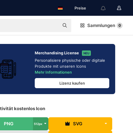
Preise
Sammlungen
0
Merchandising License
NEU
Personalisiere physische oder digitale
Produkte mit unseren Icons
Mehr Informationen
Lizenz kaufen
ivität kostenlos Icon
PNG
SVG
512px