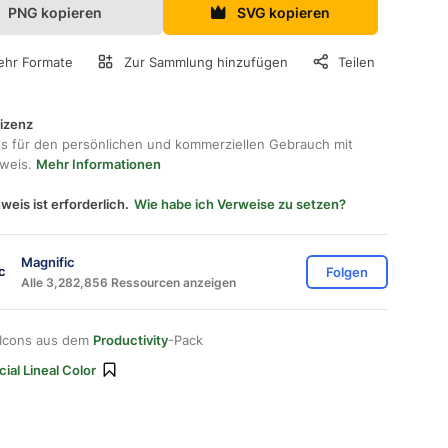
PNG kopieren
SVG kopieren
hr Formate
Zur Sammlung hinzufügen
Teilen
lizenz
os für den persönlichen und kommerziellen Gebrauch mit
hweis.
Mehr Informationen
weis ist erforderlich.
Wie habe ich Verweise zu setzen?
Magnific
Folgen
Alle 3,282,856 Ressourcen anzeigen
 Icons aus dem
Productivity
-Pack
ial Lineal Color