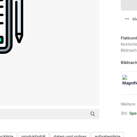
Me
Flaticon
Kostenl
Bildnac
Bildnach
Weitere
Stil:
Spec
ckliste
produktivität
daten und ordner
aufgabenliste