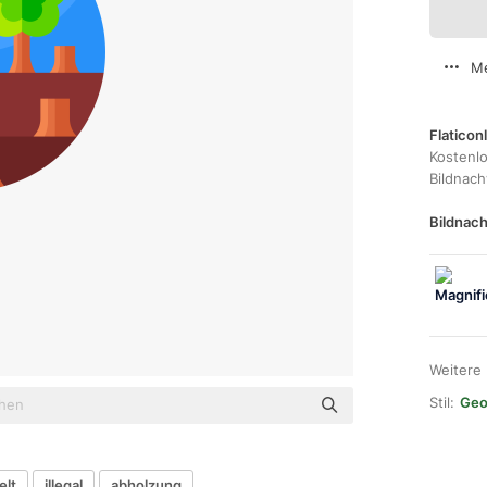
Me
Flaticon
Kostenl
Bildnac
Bildnach
Weitere
Stil:
Geom
elt
illegal
abholzung