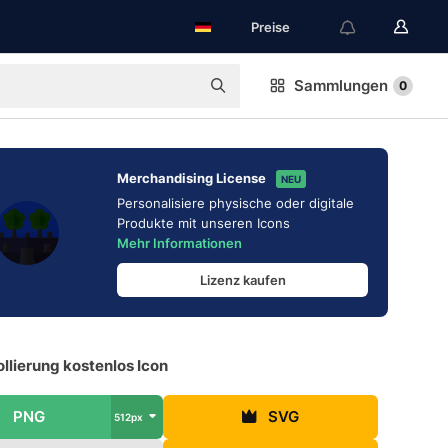
Preise
Sammlungen
0
Merchandising License
NEU
Personalisiere physische oder digitale
Produkte mit unseren Icons
Mehr Informationen
Lizenz kaufen
llierung kostenlos Icon
PNG
SVG
512px