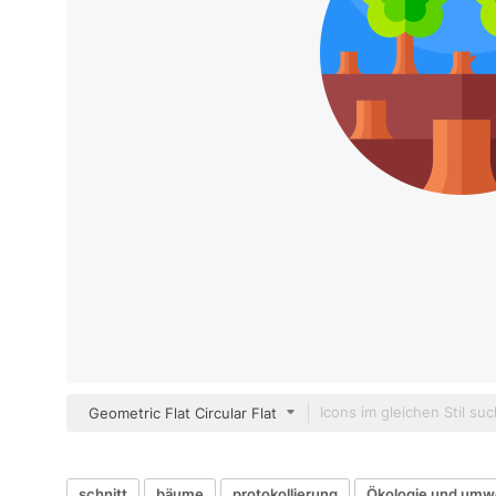
Geometric Flat Circular Flat
schnitt
bäume
protokollierung
Ökologie und umw