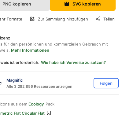
PNG kopieren
SVG kopieren
hr Formate
Zur Sammlung hinzufügen
Teilen
lizenz
os für den persönlichen und kommerziellen Gebrauch mit
hweis.
Mehr Informationen
weis ist erforderlich.
Wie habe ich Verweise zu setzen?
Magnific
Folgen
Alle 3,282,856 Ressourcen anzeigen
 Icons aus dem
Ecology
-Pack
etric Flat Circular Flat