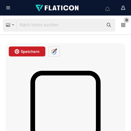
0
Speichern