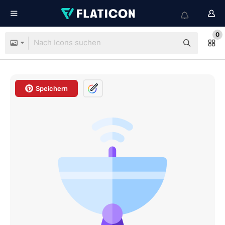
0
Speichern