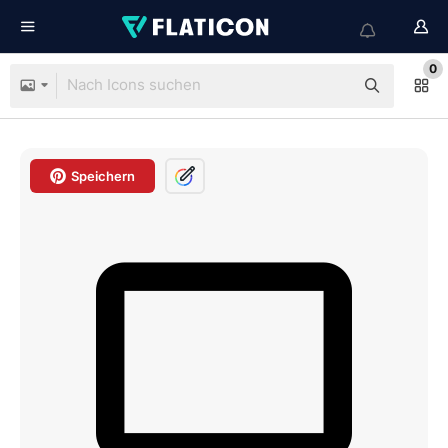
0
Speichern