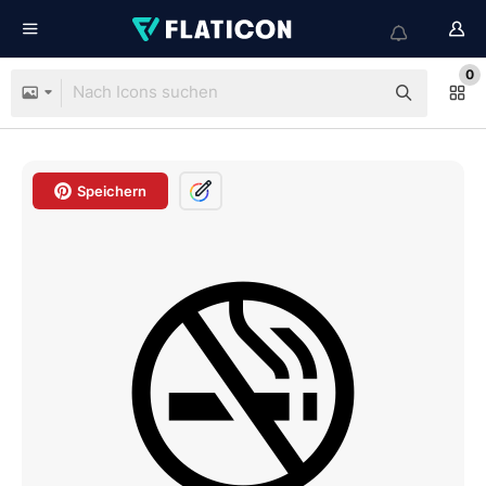
0
Speichern