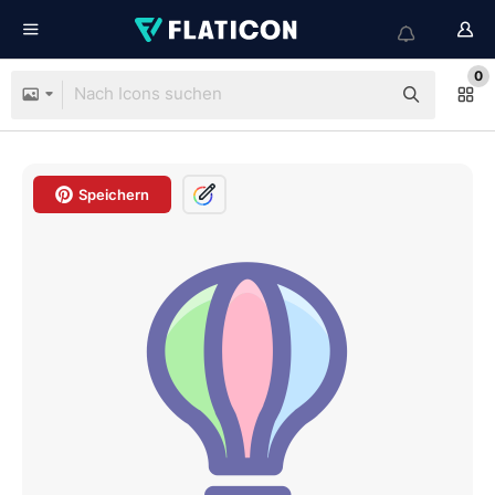
0
Speichern