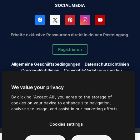
SOCIAL MEDIA
Erhalte exklusive Ressourcen direkt in deinen Posteingang.
Registrieren
Allgemeine Geschäftsbedingungen
Datenschutzrichtlinien
Cookies-Richtlinien
Copyright-Verletzung melden
Cookies settings
We value your privacy
Copyright © 2010-2026 Freepik Company S.L.U. Alle Rechte
By clicking “Accept All”, you agree to the storage of
vorbehalten.
cookies on your device to enhance site navigation,
analyze site usage, and assist in our marketing efforts.
Deutsch
Cookies settings
Magnific-Projekte