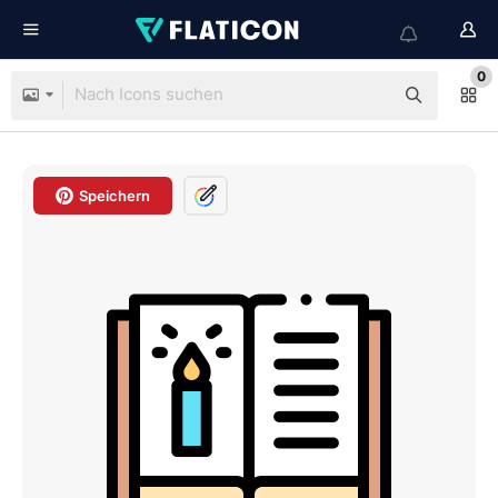
0
Speichern