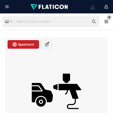
0
Speichern