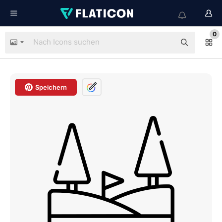
0
Speichern