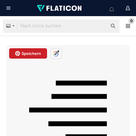
0
Speichern