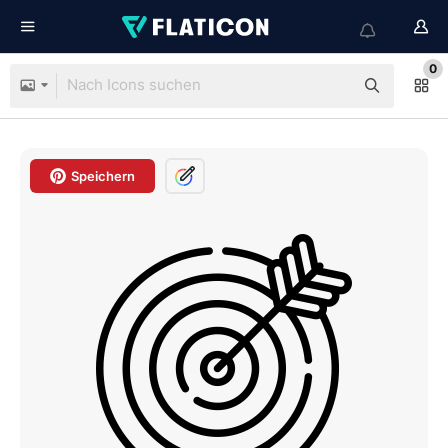
0
Speichern