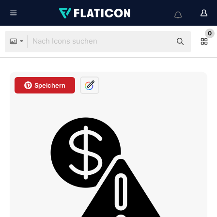
0
Speichern