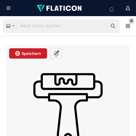
0
Speichern