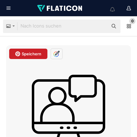
0
Speichern