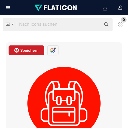
0
Speichern