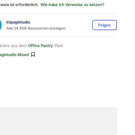
weis ist erforderlich.
Wie habe ich Verweise zu setzen?
inipagistudio
Folgen
Alle 24,606 Ressourcen anzeigen
 Icons aus dem
Office Pantry
-Pack
pagistudio Mixed