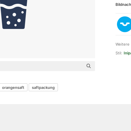
Bildnach
Weitere
Stil:
Ini
orangensaft
saftpackung