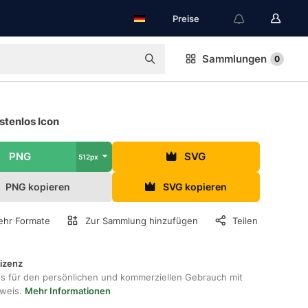
Preise
Sammlungen
0
stenlos Icon
PNG
SVG
512px
PNG kopieren
SVG kopieren
hr Formate
Zur Sammlung hinzufügen
Teilen
lizenz
os für den persönlichen und kommerziellen Gebrauch mit
hweis.
Mehr Informationen