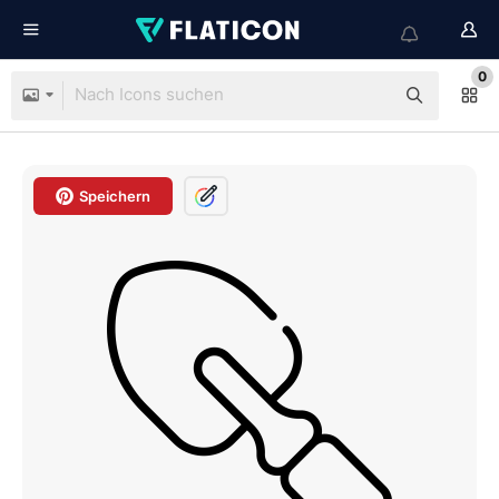
0
Speichern